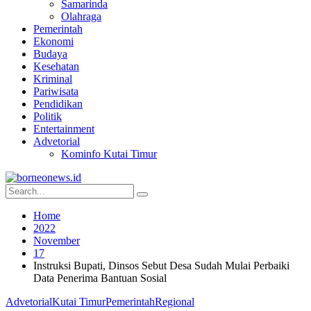
Samarinda
Olahraga
Pemerintah
Ekonomi
Budaya
Kesehatan
Kriminal
Pariwisata
Pendidikan
Politik
Entertainment
Advetorial
Kominfo Kutai Timur
Home
2022
November
17
Instruksi Bupati, Dinsos Sebut Desa Sudah Mulai Perbaiki
Data Penerima Bantuan Sosial
Advetorial
Kutai Timur
Pemerintah
Regional