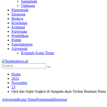
Samarinda
Olahraga
Pemerintah
Ekonomi
Budaya
Kesehatan
Kriminal
Pariwisata
Pendidikan
Politik
Entertainment
Advetorial
Kominfo Kutai Timur
Home
2022
November
23
Ojol dan Supir Angkot di Sangatta akan Terima Bantuan Dana I
Advetorial
Kutai Timur
Pemerintah
Regional