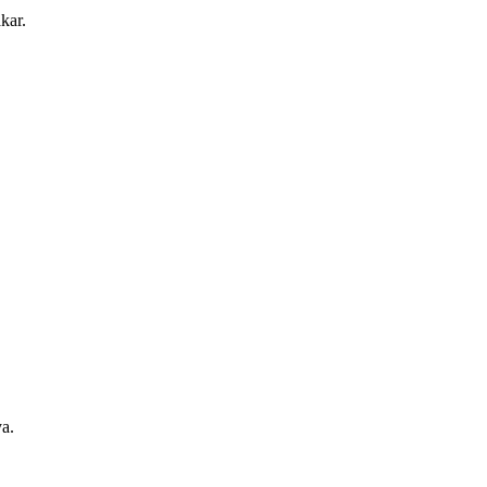
kar.
a.