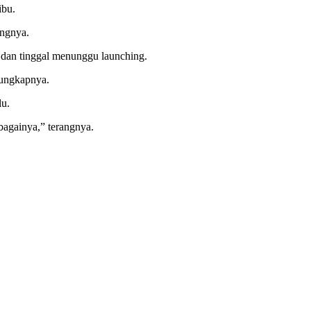
ibu.
angnya.
p dan tinggal menunggu launching.
 ungkapnya.
lu.
bagainya,” terangnya.