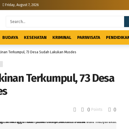
Friday, August 7, 2026
BUDAYA
KESEHATAN
KRIMINAL
PARIWISATA
PENDIDIKA
kinan Terkumpul, 73 Desa Sudah Lakukan Musdes
L
kinan Terkumpul, 73 Desa
es
0
0
Points