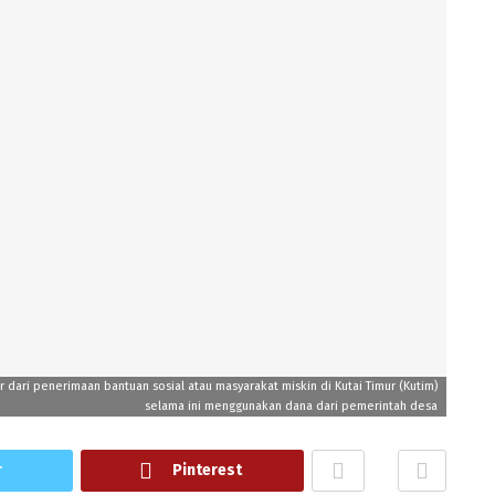
ari penerimaan bantuan sosial atau masyarakat miskin di Kutai Timur (Kutim)
selama ini menggunakan dana dari pemerintah desa
r
Pinterest