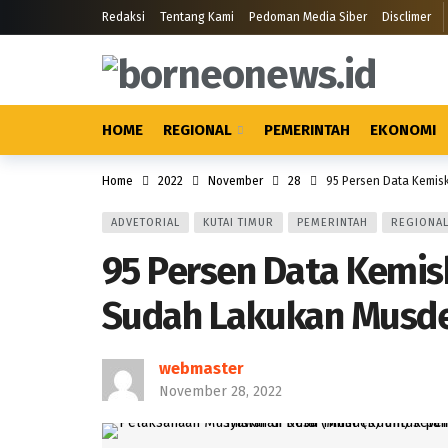
Redaksi
Tentang Kami
Pedoman Media Siber
Disclimer
HOME
REGIONAL
PEMERINTAH
EKONOMI
Home
2022
November
28
95 Persen Data Kemis
ADVETORIAL
KUTAI TIMUR
PEMERINTAH
REGIONA
95 Persen Data Kemis
Sudah Lakukan Musd
webmaster
November 28, 2022