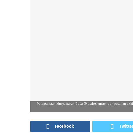
Pelaksanaan Musyawarah Desa (Musdes) untuk pengesahan akhir d
Facebook
Twitte