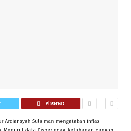
r
Pinterest
r Ardiansyah Sulaiman mengatakan inflasi
n. Menurut data Disperindag, ketahanan pangan