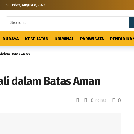
Saturday, August 8, 2026
BUDAYA
KESEHATAN
KRIMINAL
PARIWISATA
PENDIDIKA
i dalam Batas Aman
dali dalam Batas Aman
0
0
Points