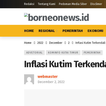
Redaksi
Tentang Kami
Pedoman Media Siber
Disclimer
HOME
REGIONAL
PEMERINTAH
EKONOMI
Home
2022
December
2
Inflasi Kutim Terkendal
ADVETORIAL
KOMINFO KUTAI TIMUR
PEMERINTAH
Inflasi Kutim Terken
webmaster
December 2, 2022