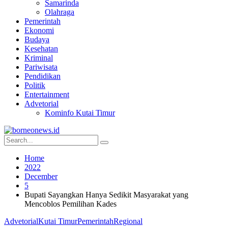
Samarinda
Olahraga
Pemerintah
Ekonomi
Budaya
Kesehatan
Kriminal
Pariwisata
Pendidikan
Politik
Entertainment
Advetorial
Kominfo Kutai Timur
Home
2022
December
5
Bupati Sayangkan Hanya Sedikit Masyarakat yang
Mencoblos Pemilihan Kades
Advetorial
Kutai Timur
Pemerintah
Regional