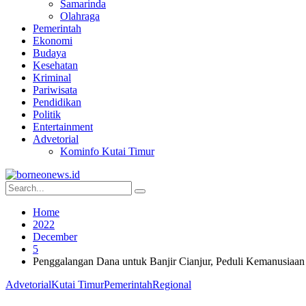
Samarinda
Olahraga
Pemerintah
Ekonomi
Budaya
Kesehatan
Kriminal
Pariwisata
Pendidikan
Politik
Entertainment
Advetorial
Kominfo Kutai Timur
Home
2022
December
5
Penggalangan Dana untuk Banjir Cianjur, Peduli Kemanusiaan
Advetorial
Kutai Timur
Pemerintah
Regional