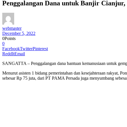
Penggalangan Dana untuk Banjir Cianjur,
webmaster
December 5, 2022
0
Points
0
Facebook
Twitter
Pinterest
ReddIt
Email
SANGATTA – Penggalangan dana bantuan kemanusiaan untuk gempa d
Menurut asisten 1 bidang pemerintahan dan kesejahteraan rakyat, P
sebesar Rp 75 juta, dari PT PAMA Persada juga menyumbang sebesar