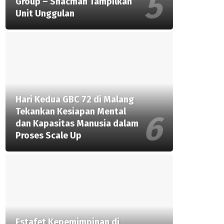
Group – Shacman Tampilkan
Unit Unggulan
Hari Kedua GBC 72 di Malang
Tekankan Kesiapan Mental
dan Kapasitas Manusia dalam
Proses Scale Up
Estafet Kepemimpinan di