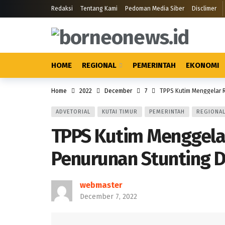
Redaksi
Tentang Kami
Pedoman Media Siber
Disclimer
HOME
REGIONAL
PEMERINTAH
EKONOMI
Home
2022
December
7
TPPS Kutim Menggelar R
ADVETORIAL
KUTAI TIMUR
PEMERINTAH
REGIONA
TPPS Kutim Menggelar
Penurunan Stunting D
webmaster
December 7, 2022