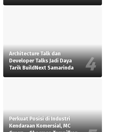
Architecture Talk dan
Developer Talks Jadi Daya
Tarik BuildNext Samarinda
Perkuat Posisi di Industri
Kendaraan Komersial, MC