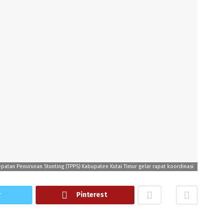
patan Penurunan Stunting (TPPS) Kabupaten Kutai Timur gelar rapat koordinasi
r
Pinterest