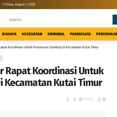
Friday, August 7, 2026
BUDAYA
KESEHATAN
KRIMINAL
PARIWISATA
PENDIDIKA
apat Koordinasi Untuk Penurunan Stunting Di Kecamatan Kutai Timur
L
 Rapat Koordinasi Untuk
i Kecamatan Kutai Timur
0
0
Points