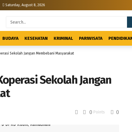
Saturday, August 8, 2026
BUDAYA
KESEHATAN
KRIMINAL
PARIWISATA
PENDIDIKA
perasi Sekolah Jangan Membebani Masyarakat
operasi Sekolah Jangan
at
0
0
Points