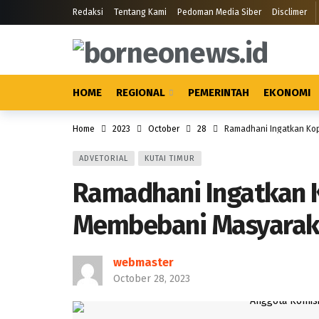
Redaksi
Tentang Kami
Pedoman Media Siber
Disclimer
HOME
REGIONAL
PEMERINTAH
EKONOMI
Home
2023
October
28
Ramadhani Ingatkan Ko
ADVETORIAL
KUTAI TIMUR
Ramadhani Ingatkan K
Membebani Masyarak
webmaster
October 28, 2023