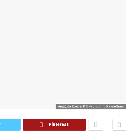
Anggota Komisi D DPRD Kutim, Ramadhani
r
Pinterest