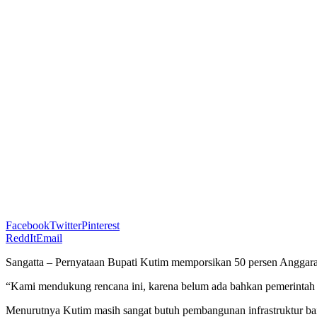
Facebook
Twitter
Pinterest
ReddIt
Email
Sangatta – Pernyataan Bupati Kutim memporsikan 50 persen Anggar
“Kami mendukung rencana ini, karena belum ada bahkan pemerint
Menurutnya Kutim masih sangat butuh pembangunan infrastruktur baik