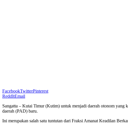
Facebook
Twitter
Pinterest
ReddIt
Email
Sangatta – Kutai Timur (Kutim) untuk menjadi daerah otonom yang 
daerah (PAD) baru.
Ini merupakan salah satu tuntutan dari Fraksi Amanat Keadilan Be