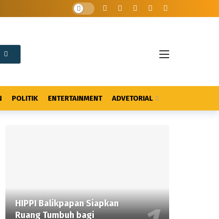
N
POLITIK
ENTERTAINMENT
ADVETORIAL
HIPPI Balikpapan Siapkan
Ruang Tumbuh bagi