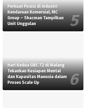
Perkuat Posisi di Industri
Kendaraan Komersial, MC
Group – Shacman Tampilkan
Unit Unggulan
Hari Kedua GBC 72 di Malang
Tekankan Kesiapan Mental
dan Kapasitas Manusia dalam
Proses Scale Up