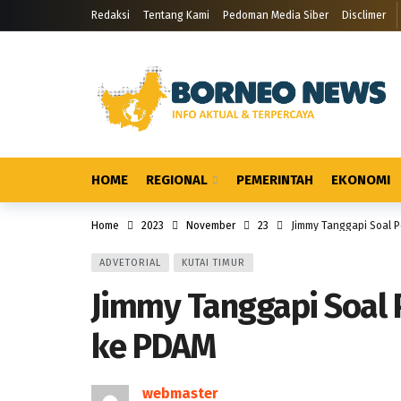
Redaksi
Tentang Kami
Pedoman Media Siber
Disclimer
HOME
REGIONAL
PEMERINTAH
EKONOMI
Home
2023
November
23
Jimmy Tanggapi Soal 
ADVETORIAL
KUTAI TIMUR
Jimmy Tanggapi Soal
ke PDAM
webmaster