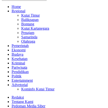
Home
Regional
Kutai Timur
Balikpapan
Bontang
Kutai Kartanegara
Penajam
Samarinda
Olahraga
Pemerintah
Ekonomi
Budaya
Kesehatan
Kriminal
Pariwisata
Pendidikan
Politik
Entertainment
Advetorial
Kominfo Kutai Timur
Redaksi
Tentang Kami
Pedoman Media Siber