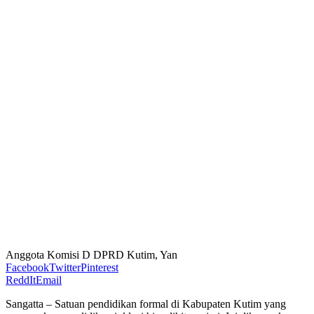
Anggota Komisi D DPRD Kutim, Yan
Facebook
Twitter
Pinterest
ReddIt
Email
Sangatta – Satuan pendidikan formal di Kabupaten Kutim yang