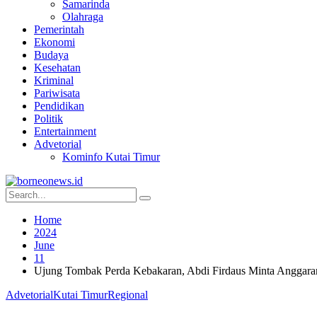
Samarinda
Olahraga
Pemerintah
Ekonomi
Budaya
Kesehatan
Kriminal
Pariwisata
Pendidikan
Politik
Entertainment
Advetorial
Kominfo Kutai Timur
Home
2024
June
11
Ujung Tombak Perda Kebakaran, Abdi Firdaus Minta Anggar
Advetorial
Kutai Timur
Regional