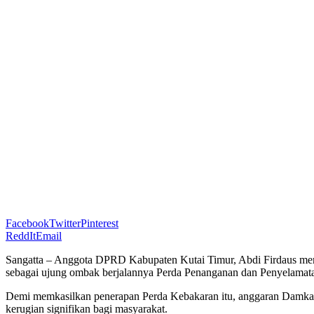
Facebook
Twitter
Pinterest
ReddIt
Email
Sangatta – Anggota DPRD Kabupaten Kutai Timur, Abdi Firdaus me
sebagai ujung ombak berjalannya Perda Penanganan dan Penyelamat
Demi memkasilkan penerapan Perda Kebakaran itu, anggaran Damkar 
kerugian signifikan bagi masyarakat.