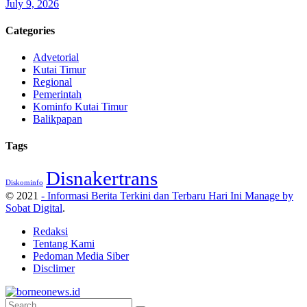
July 9, 2026
Categories
Advetorial
Kutai Timur
Regional
Pemerintah
Kominfo Kutai Timur
Balikpapan
Tags
Disnakertrans
Diskominfo
© 2021
- Informasi Berita Terkini dan Terbaru Hari Ini Manage by
Sobat Digital
.
Redaksi
Tentang Kami
Pedoman Media Siber
Disclimer