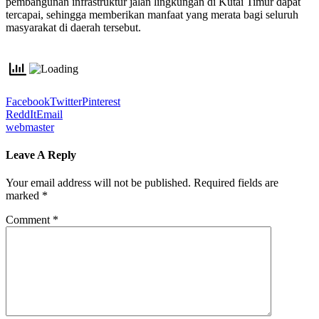
pembangunan infrastruktur jalan lingkungan di Kutai Timur dapat
tercapai, sehingga memberikan manfaat yang merata bagi seluruh
masyarakat di daerah tersebut.
Facebook
Twitter
Pinterest
ReddIt
Email
webmaster
Leave A Reply
Your email address will not be published.
Required fields are
marked
*
Comment
*