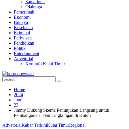
Samarinda
Olahraga
Pemerintah
Ekonomi
Budaya
Kesehatan
Kriminal
Pariwisata
Pendidikan
Politik
Entertainment
Advetorial
Kominfo Kutai Timur
Home
2024
June
23
Jimmy Dukung Skema Penunjukan Langsung untuk
Pembangunan Jalan Lingkungan di Kutim
Advetorial
Kabar Terkini
Kutai Timur
Regional