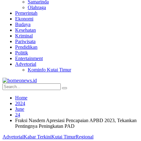
Samarinda
Olahraga
Pemerintah
Ekonomi
Budaya
Kesehatan
Kriminal
Pariwisata
Pendidikan
Politik
Entertainment
Advetorial
Kominfo Kutai Timur
Home
2024
June
24
Fraksi Nasdem Apresiasi Pencapaian APBD 2023, Tekankan
Pentingnya Peningkatan PAD
Advetorial
Kabar Terkini
Kutai Timur
Regional