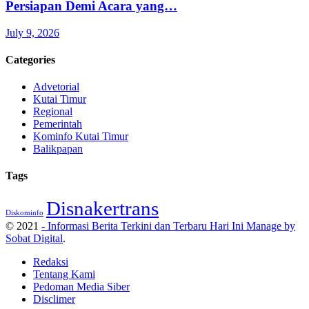
Persiapan Demi Acara yang…
July 9, 2026
Categories
Advetorial
Kutai Timur
Regional
Pemerintah
Kominfo Kutai Timur
Balikpapan
Tags
Disnakertrans
Diskominfo
© 2021
- Informasi Berita Terkini dan Terbaru Hari Ini Manage by
Sobat Digital
.
Redaksi
Tentang Kami
Pedoman Media Siber
Disclimer