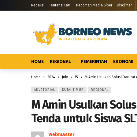
Redaksi
Tentang Kami
Pedoman Media Siber
Disclimer
HOME
REGIONAL
PEMERINTAH
EKONOMI
Home
2024
July
15
M Amin Usulkan Solusi Darurat
ADVETORIAL
KUTAI TIMUR
REGIONAL
M Amin Usulkan Solus
Tenda untuk Siswa SL
webmaster