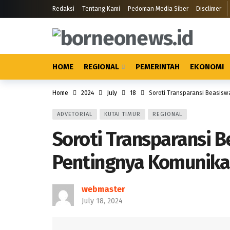
Redaksi
Tentang Kami
Pedoman Media Siber
Disclimer
HOME
REGIONAL
PEMERINTAH
EKONOMI
Home
2024
July
18
Soroti Transparansi Beasisw
ADVETORIAL
KUTAI TIMUR
REGIONAL
Soroti Transparansi B
Pentingnya Komunikas
webmaster
July 18, 2024