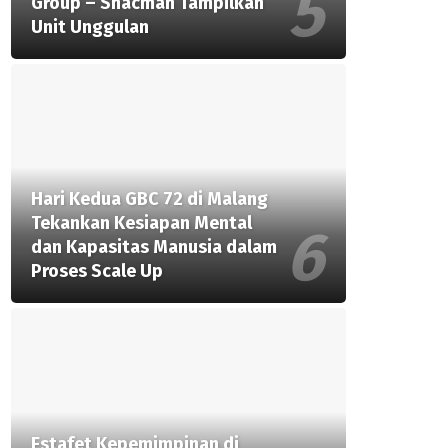
Group – Shacman Tampilkan
Unit Unggulan
Hari Kedua GBC 72 di Malang
Tekankan Kesiapan Mental
dan Kapasitas Manusia dalam
Proses Scale Up
Estafet Kepemimpinan di