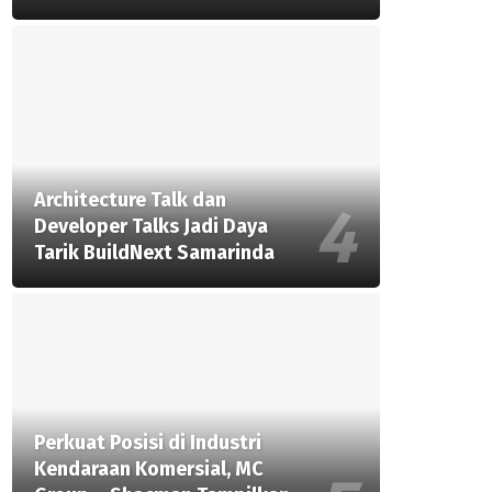
Architecture Talk dan
Developer Talks Jadi Daya
Tarik BuildNext Samarinda
Perkuat Posisi di Industri
Kendaraan Komersial, MC