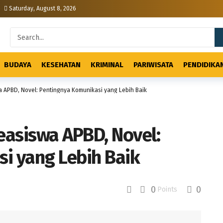
Saturday, August 8, 2026
BUDAYA
KESEHATAN
KRIMINAL
PARIWISATA
PENDIDIKA
a APBD, Novel: Pentingnya Komunikasi yang Lebih Baik
easiswa APBD, Novel:
i yang Lebih Baik
0
0
Points