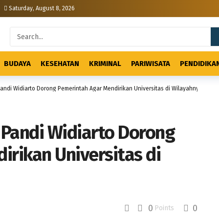
Saturday, August 8, 2026
BUDAYA
KESEHATAN
KRIMINAL
PARIWISATA
PENDIDIKA
andi Widiarto Dorong Pemerintah Agar Mendirikan Universitas di Wilayahnya
Pandi Widiarto Dorong
rikan Universitas di
0
0
Points